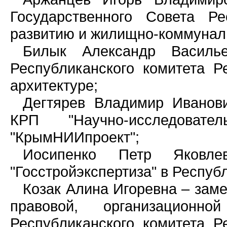
Государственного Совета Р
развитию и жилищно-коммуналь
Билык Александр Василье
Республиканского комитета Р
архитектуре;
Дегтярев Владимир Иванови
КРП "Научно-исследоват
"КрымНИИпроект";
Иосипенко Петр Яковл
"Госстройэкспертиза" в Респуб
Козак Алина Игоревна – заме
правовой, организационн
Республиканского комитета Р