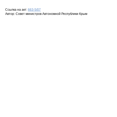
Ссылка на акт:
663-5/07
Автор: Совет министpов Автономной Республики Кpым