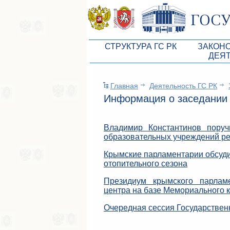
СТРУКТУРА ГС РК
ЗАКОН
ДЕЯ
Руководство ГС РК
Законоп
Главная
Деятельность ГС РК
Президиум ГС РК
Бюджет 
Информация о заседании
Депутатский корпус
Законы
Комитеты ГС РК
Антикор
Владимир Константинов поручи
образовательных учреждений рес
Депутатские фракции ГС РК
Независ
Крымские парламентарии обсуди
Аппарат ГС РК
Информ
отопительного сезона
Советники Председателя ГС РК
Схема за
Президиум крымского парламе
центра на базе Мемориального 
Управление делами ГС РК
Статисти
Очередная сессия Государствен
Поиск депутата по округу