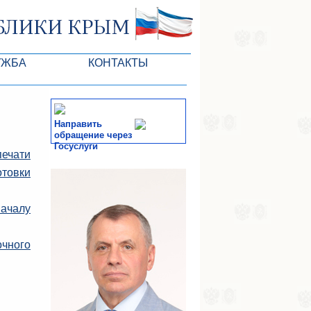
УЖБА
КОНТАКТЫ
РК
Направить
обращение через
Госуслуги
печати
ктов ГС
СМИ
отовки
-службы
началу
чного