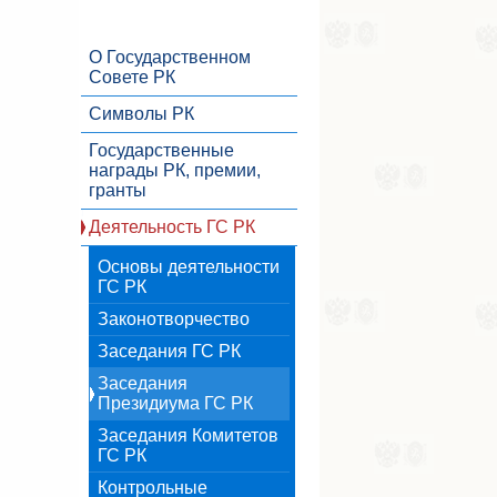
О Государственном
Совете РК
Символы РК
Государственные
награды РК, премии,
гранты
Деятельность ГС РК
Основы деятельности
ГС РК
Законотворчество
Заседания ГС РК
Заседания
Президиума ГС РК
Заседания Комитетов
ГС РК
Контрольные