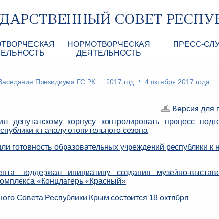
ОТВОРЧЕСКАЯ
НОРМОТВОРЧЕСКАЯ
ПРЕСС-СЛ
ТЕЛЬНОСТЬ
ДЕЯТЕЛЬНОСТЬ
роекты
Нормативные правовые и иные акты ГС 
Анонсы
Заседания Президиума ГС РК
2017 год
4 октября 2017 года
Республики Крым
Повестки дня
Лента новостей
Aкты Президиума ГС РК
Фотогалерея
Версия для 
рупционная экспертиза
Проекты нормативных правовых и иных а
Аккредитация 
л депутатскому корпусу контролировать процесс подг
РК
публики к началу отопительного сезона
имая антикоррупционная экспертиза
Контакты пресс
ли готовность образовательных учреждений республики к 
ация
конодательного процесса в РК
нта поддержал инициативу создания музейно-выставо
комплекса «Концлагерь «Красный»
ка законотворчества
ного Совета Республики Крым состоится 18 октября