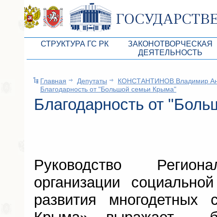
СТРУКТУРА ГС РК
ЗАКОНОТВОРЧЕСКАЯ
ДЕЯТЕЛЬНОСТЬ
Руководство ГС РК
Законопроекты
Главная
Депутаты
КОНСТАНТИНОВ Владимир Ан
Президиум ГС РК
Бюджет Республики Кры
Благодарность от "Большой семьи Крыма"
Депутатский корпус
Благодарность от "Боль
Законы
Комитеты ГС РК
Антикоррупционная эксп
Депутатские фракции ГС РК
Независимая антикорруп
Аппарат ГС РК
Информация
Руководство Регион
Советники Председателя ГС РК
Схема законодательного
организации социальной
Управление делами ГС РК
Статистика законотворч
развития многодетных 
Поиск депутата по округу