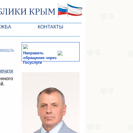
УЖБА
КОНТАКТЫ
РК
арность
Направить
обращение через
Госуслуги
печати
ктов ГС
СМИ
енного
-службы
й.