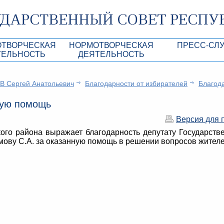
ОТВОРЧЕСКАЯ
НОРМОТВОРЧЕСКАЯ
ПРЕСС-СЛ
ТЕЛЬНОСТЬ
ДЕЯТЕЛЬНОСТЬ
роекты
Нормативные правовые и иные акты ГС 
Анонсы
 Сергей Анатольевич
Благодарности от избирателей
Благод
Республики Крым
Повестки дня
Лента новостей
ную помощь
Aкты Президиума ГС РК
Фотогалерея
Версия для 
рупционная экспертиза
Проекты нормативных правовых и иных а
Аккредитация 
РК
го района выражает благодарность депутату Государств
имая антикоррупционная экспертиза
Контакты пресс
ову С.А. за оказанную помощь в решении вопросов жителе
ация
конодательного процесса в РК
ка законотворчества