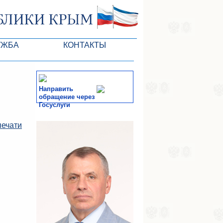
УЖБА
КОНТАКТЫ
РК
Направить
обращение через
Госуслуги
ктов ГС
СМИ
печати
-службы