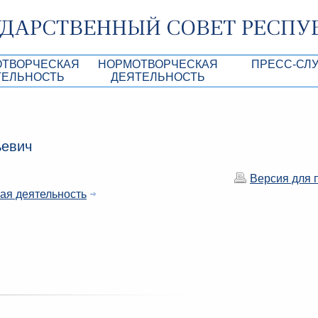
ОТВОРЧЕСКАЯ
НОРМОТВОРЧЕСКАЯ
ПРЕСС-СЛ
ТЕЛЬНОСТЬ
ДЕЯТЕЛЬНОСТЬ
роекты
Нормативные правовые и иные акты ГС 
Анонсы
Республики Крым
Повестки дня
Лента новостей
ьевич
Aкты Президиума ГС РК
Фотогалерея
рупционная экспертиза
Проекты нормативных правовых и иных а
Аккредитация 
Версия для 
РК
ая деятельность
имая антикоррупционная экспертиза
Контакты пресс
ация
конодательного процесса в РК
ка законотворчества