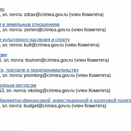
ию
8, эл. почта: zdrav@crimea.gov.ru (член Комитета)
м и земельным отношениям
0, эл. почта: zemim@crimea.gov.ru (член Комитета)
е культурного наследия и спорту
, эл. почта: kult@crimea.gov.ru (член Комитета)
изму
6, эл. почта: tourism@crimea.gov.ru (член Комитета)
и, торговле и предпринимательству
5, эл. почта: promtorg@crimea.gov.ru (член Комитета)
иродным ресурсам
153, эл. почта: ekolog@crimea.gov.ru (член Комитета)
, бюджетно-финансовой, инвестиционной и налоговой полит
3, эл. почта: budget@crimea.gov.ru (член Комитета)