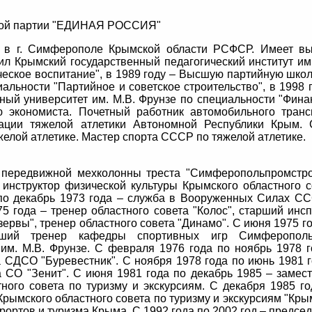
ской партии "ЕДИНАЯ РОССИЯ"
а в г. Симферополе Крымской области РСФСР. Имеет в
ил Крымский государственный педагогический институт им
ческое воспитание", в 1989 году – Высшую партийную школ
льности "Партийное и советское строительство", в 1998 
ый университет им. М.В. Фрунзе по специальности "Фина
ю экономиста. Почетный работник автомобильного транс
ации тяжелой атлетики Автономной Республики Крым. 
елой атлетике. Мастер спорта СССР по тяжелой атлетике.
 передвижной мехколонны треста "Симферопольпромстро
 инструктор физической культуры Крымского областного с
 по декабрь 1973 года – служба в Вооруженных Силах СС
5 года – тренер областного совета "Колос", старший инсп
зервы", тренер областного совета "Динамо". С июня 1975 г
ший тренер кафедры спортивных игр Симферополь
 им. М.В. Фрунзе. С февраля 1976 года по ноябрь 1978 г
а СДСО "Буревестник". С ноября 1978 года по июнь 1981 г
а СО "Зенит". С июня 1981 года по декабрь 1985 – замест
ного совета по туризму и экскурсиям. С декабря 1985 го
Крымского областного совета по туризму и экскурсиям "Кры
урортов и туризма Крыма. С 1992 года по 2002 год – предсе