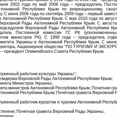
юня 2002 года по май 2006 года – председатель Посто
тономной Республики Крым по рекреационному, санат
у. С июня 2006 года по сентябрь 2009 года – первый замес
 Автономной Республики Крым. С мая 2010 года по август
 Верховной Рады Автономной Республики Крым. С августа
редседателя Верховной Рады Автономной Республики Кр
атель Постоянной комиссии ГС РК (уполномоченн
том министров РК). С 1998 года – председатель отде
омитета Украины в Автономной Республике Крым. С июня
 директора, Акционерное общество "ПО ТУРИЗМУ И ЭКСКУ
 – президент Олимпийского Совета Республики Крым.
.
служенный работник культуры Украины";
резидиума Верховной Рады Автономной Республики Крым;
бинета Министров Украины;
овета министров Автономной Республики Крым; Почетная гр
тономной Республики Крым; Почетная грамота Верховной 
служенный работник курортов и туризма Автономной Респуб
II степени; Почетная грамота Верховной Рады Украины;
степени;