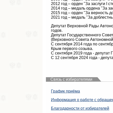
2012 год – орден "За заслуги I ст
2014 год – медаль ордена "За за
2015 год – орден "За верность до
2021 год – медаль "За доблестны
Депутат Верховной Рады Автоно
годов.
Депутат Государственного Сове
(Верховного Совета Автономной
С сентября 2014 года по сентяб
Крым первого созыва.
С сентября 2019 года - депутат
С 12 сентября 2024 года - депу
Связь с избирателями
График приёма
Информация о работе с обраще
Благодарности от избирателей