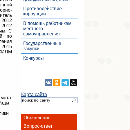
янной
Противодействие
орно-
коррупции
титель
 2012
В помощь работникам
 2012
местного
ым. С
самоуправления
ый по
ления
Государственные
 2015
закупки
РСИЯМ
Конкурсы
Карта сайта
амота
Рады
лики
Объявления
Вопрос-ответ