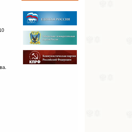
10
ва.