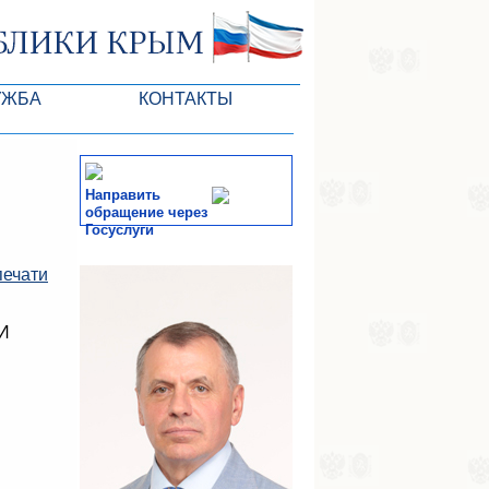
УЖБА
КОНТАКТЫ
РК
Направить
обращение через
Госуслуги
ктов ГС
СМИ
печати
-службы
 И