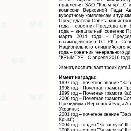
правления ЗАО "Крымтур". С и
комиссии Верховной Рады Ав
курортному комплексам и туризм
Председателя Совета министров
года – советник Председателя
года – внештатный советник П
марта 2014 года – Председ
взаимодействию ГС РК с Сове
Национального олимпийского к
года – советник генерального
"КРЫМТУР". С апреля 2016 года
Женат, воспитывает троих детей
Имеет награды:
1997 год – почетное звание "За
1998 год – Почетная грамота П
1999 год – Почетная грамота Ка
2000 год – Почетная грамота С
Президиума Верховной Рады Ав
Украины;
2001 год – почетное звание "За
Крым";
2004 год – орден "За заслуги" I
2008 год – орден "За заслуги" II 