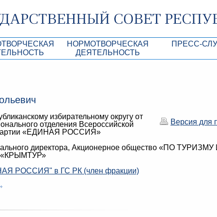
ОТВОРЧЕСКАЯ
НОРМОТВОРЧЕСКАЯ
ПРЕСС-СЛ
ТЕЛЬНОСТЬ
ДЕЯТЕЛЬНОСТЬ
роекты
Нормативные правовые и иные акты ГС 
Анонсы
Республики Крым
Повестки дня
Лента новостей
ольевич
Aкты Президиума ГС РК
Фотогалерея
убликанскому избирательному округу от
рупционная экспертиза
Проекты нормативных правовых и иных а
Аккредитация 
Версия для 
ионального отделения Всероссийской
РК
 партии «ЕДИНАЯ РОССИЯ»
имая антикоррупционная экспертиза
Контакты пресс
рального директора, Акционерное общество «ПО ТУРИЗМУ
ация
 «КРЫМТУР»
конодательного процесса в РК
АЯ РОССИЯ" в ГС РК (член фракции)
ка законотворчества