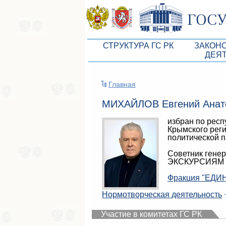
СТРУКТУРА ГС РК
ЗАКОН
ДЕЯ
Руководство ГС РК
Законоп
Главная
Президиум ГС РК
Бюджет 
МИХАЙЛОВ Евгений Анат
Депутатский корпус
Законы
избран по респ
Комитеты ГС РК
Антикор
Крымского рег
политической
Депутатские фракции ГС РК
Независ
Советник гене
Аппарат ГС РК
Информ
ЭКСКУРСИЯМ
Советники Председателя ГС РК
Схема за
Фракция "ЕДИН
Управление делами ГС РК
Нормотворческая деятельность
Статисти
Поиск депутата по округу
Участие в комитетах ГС РК