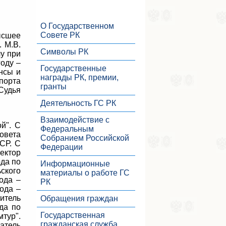
О Государственном
Совете РК
ысшее
. М.В.
Символы РК
у при
году –
Государственные
нсы и
награды РК, премии,
порта
гранты
Судья
Деятельность ГС РК
Взаимодействие с
й". С
Федеральным
овета
Собранием Российской
СР. С
Федерации
ектор
ода по
Информационные
ского
материалы о работе ГС
ода –
РК
ода –
итель
Обращения граждан
да по
Государственная
мтур".
гражданская служба
датель