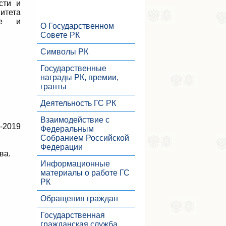
сти и
итета
ле и
О Государственном
Совете РК
Символы РК
Государственные
награды РК, премии,
гранты
Деятельность ГС РК
Взаимодействие с
-2019
Федеральным
Собранием Российской
Федерации
ва.
Информационные
материалы о работе ГС
РК
Обращения граждан
Государственная
гражданская служба