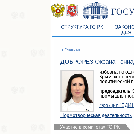
СТРУКТУРА ГС РК
ЗАКОН
ДЕЯ
Руководство ГС РК
Законоп
Главная
Президиум ГС РК
Бюджет 
ДОБРОРЕЗ Оксана Генна
Депутатский корпус
Законы
избрана по одн
Комитеты ГС РК
Антикор
Крымского рег
политической
Депутатские фракции ГС РК
Независ
председатель К
Аппарат ГС РК
Информ
промышленност
Советники Председателя ГС РК
Схема за
Фракция "ЕДИН
Управление делами ГС РК
Нормотворческая деятельность
Статисти
Поиск депутата по округу
Участие в комитетах ГС РК