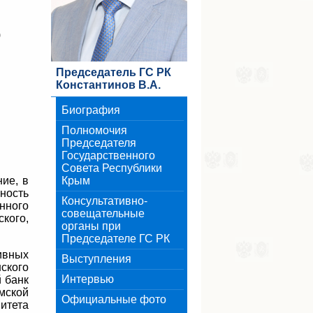
)
Председатель ГС РК
Константинов В.А.
Биография
Полномочия
Председателя
Государственного
Совета Республики
ние, в
Крым
ность
Консультативно-
нного
совещательные
кого,
органы при
Председателе ГС РК
ивных
Выступления
ского
Интервью
й банк
мской
Официальные фото
итета