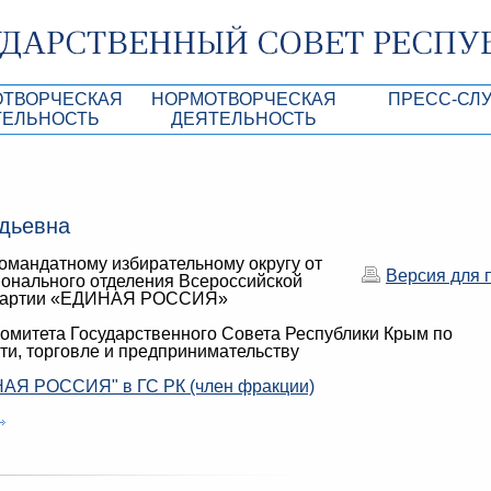
ОТВОРЧЕСКАЯ
НОРМОТВОРЧЕСКАЯ
ПРЕСС-СЛ
ТЕЛЬНОСТЬ
ДЕЯТЕЛЬНОСТЬ
роекты
Нормативные правовые и иные акты ГС 
Анонсы
Республики Крым
Повестки дня
Лента новостей
дьевна
Aкты Президиума ГС РК
Фотогалерея
омандатному избирательному округу от
рупционная экспертиза
Проекты нормативных правовых и иных а
Аккредитация 
Версия для 
ионального отделения Всероссийской
РК
 партии «ЕДИНАЯ РОССИЯ»
имая антикоррупционная экспертиза
Контакты пресс
омитета Государственного Совета Республики Крым по
ация
и, торговле и предпринимательству
конодательного процесса в РК
АЯ РОССИЯ" в ГС РК (член фракции)
ка законотворчества