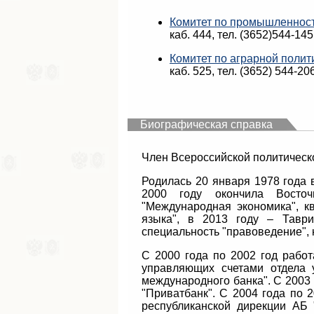
Комитет по промышленност
каб. 444, тел. (3652)544-14
Комитет по аграрной полит
каб. 525, тел. (3652) 544-20
Биографическая справка
Член Всероссийской политиче
Родилась 20 января 1978 года в
2000 году окончила Восточн
"Международная экономика", к
языка", в 2013 году – Таври
специальность "правоведение", 
С 2000 года по 2002 год рабо
управляющих счетами отдела 
международного банка". С 2003 
"Приватбанк". С 2004 года по 
республиканской дирекции АБ 