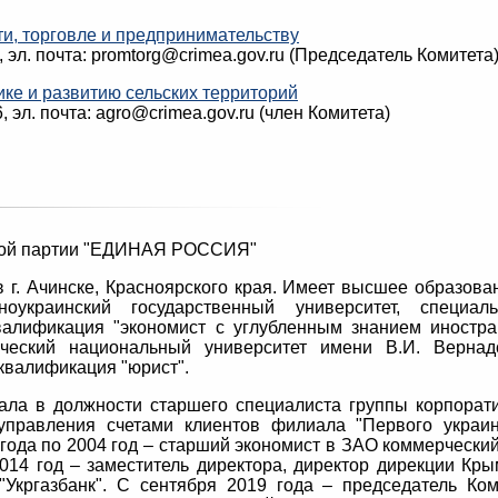
и, торговле и предпринимательству
5, эл. почта: promtorg@crimea.gov.ru (Председатель Комитета
ике и развитию сельских территорий
6, эл. почта: agro@crimea.gov.ru (член Комитета)
ской партии "ЕДИНАЯ РОССИЯ"
 г. Ачинске, Красноярского края. Имеет высшее образова
оукраинский государственный университет, специаль
валификация "экономист с углубленным знанием иностра
ческий национальный университет имени В.И. Вернадс
квалификация "юрист".
тала в должности старшего специалиста группы корпорат
управления счетами клиентов филиала "Первого украин
года по 2004 год – старший экономист в ЗАО коммерчески
2014 год – заместитель директора, директор дирекции Кры
"Укргазбанк". С сентября 2019 года – председатель Ком