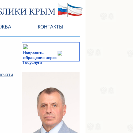
УЖБА
КОНТАКТЫ
РК
Направить
обращение через
Госуслуги
ктов ГС
СМИ
печати
-службы