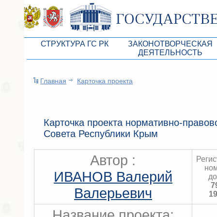
СТРУКТУРА ГС РК
ЗАКОНОТВОРЧЕСКАЯ
ДЕЯТЕЛЬНОСТЬ
Руководство ГС РК
Законопроекты
Главная
Карточка проекта
Президиум ГС РК
Бюджет Республики Кры
Депутатский корпус
Законы
Комитеты ГС РК
Антикоррупционная эксп
Карточка проекта нормативно-правово
Совета Республики Крым
Депутатские фракции ГС РК
Независимая антикорруп
Аппарат ГС РК
Информация
Автор :
Реги
ном
Советники Председателя ГС РК
Схема законодательного
ИВАНОВ Валерий
до
7
Управление делами ГС РК
Статистика законотворч
Валерьевич
19
Поиск депутата по округу
Название проекта: