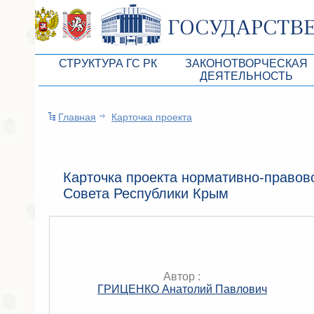
СТРУКТУРА ГС РК
ЗАКОНОТВОРЧЕСКАЯ
ДЕЯТЕЛЬНОСТЬ
Руководство ГС РК
Законопроекты
Главная
Карточка проекта
Президиум ГС РК
Бюджет Республики Кры
Депутатский корпус
Законы
Комитеты ГС РК
Антикоррупционная эксп
Карточка проекта нормативно-правово
Совета Республики Крым
Депутатские фракции ГС РК
Независимая антикорруп
Аппарат ГС РК
Информация
Советники Председателя ГС РК
Схема законодательного
Управление делами ГС РК
Статистика законотворч
Автор :
ГРИЦЕНКО Анатолий Павлович
Поиск депутата по округу