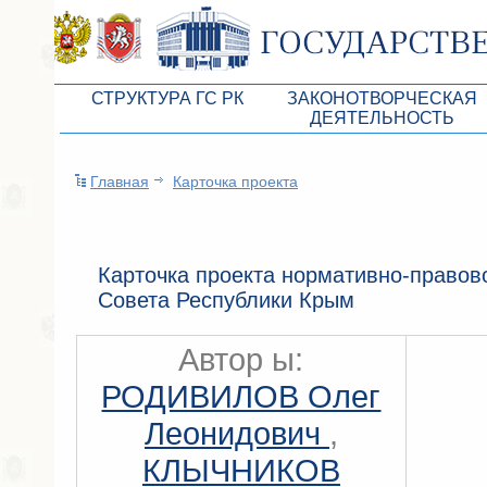
СТРУКТУРА ГС РК
ЗАКОНОТВОРЧЕСКАЯ
ДЕЯТЕЛЬНОСТЬ
Руководство ГС РК
Законопроекты
Главная
Карточка проекта
Президиум ГС РК
Бюджет Республики Кры
Депутатский корпус
Законы
Комитеты ГС РК
Антикоррупционная эксп
Карточка проекта нормативно-правово
Совета Республики Крым
Депутатские фракции ГС РК
Независимая антикорруп
Аппарат ГС РК
Информация
Автор ы:
Советники Председателя ГС РК
Схема законодательного
РОДИВИЛОВ Олег
Управление делами ГС РК
Статистика законотворч
Леонидович
,
Поиск депутата по округу
КЛЫЧНИКОВ