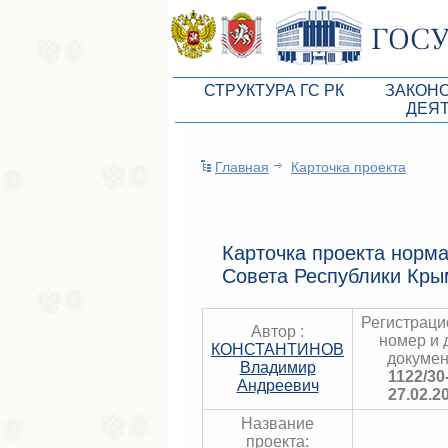
СТРУКТУРА ГС РК
ЗАКОН
ДЕЯ
Руководство ГС РК
Законоп
Главная
Карточка проекта
Президиум ГС РК
Бюджет 
Депутатский корпус
Законы
Комитеты ГС РК
Антикор
Карточка проекта норма
Совета Республики Кры
Депутатские фракции ГС РК
Независ
Аппарат ГС РК
Информ
Регистрац
Автор :
номер и 
Советники Председателя ГС РК
КОНСТАНТИНОВ
Схема за
докумен
Владимир
1122/30
Управление делами ГС РК
Андреевич
Статисти
27.02.2
Поиск депутата по округу
Название
проекта: