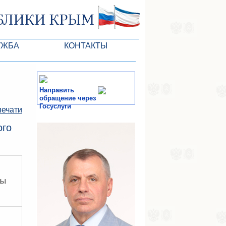
УЖБА
КОНТАКТЫ
РК
Направить
обращение через
Госуслуги
печати
ктов ГС
СМИ
ого
-службы
ты