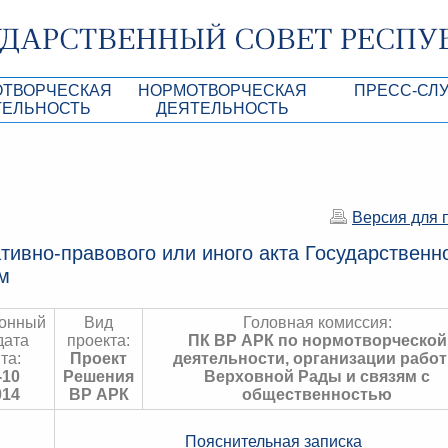
ОТВОРЧЕСКАЯ
НОРМОТВОРЧЕСКАЯ
ПРЕСС-СЛ
ТЕЛЬНОСТЬ
ДЕЯТЕЛЬНОСТЬ
роекты
Нормативные правовые и иные акты ГС 
Анонсы
Республики Крым
Повестки дня
Лента новостей
Aкты Президиума ГС РК
Фотогалерея
Версия для 
рупционная экспертиза
Проекты нормативных правовых и иных а
Аккредитация 
тивно-правового или иного акта Государственн
РК
м
имая антикоррупционная экспертиза
Контакты пресс
ация
ионный
Вид
Головная комиссия:
дата
проекта:
ПК ВР АРК по нормотворческой
конодательного процесса в РК
та:
Проект
деятельности, организации рабо
-10
Решения
Верховной Рады и связям с
ка законотворчества
014
ВР АРК
общественностью
Пояснительная записка