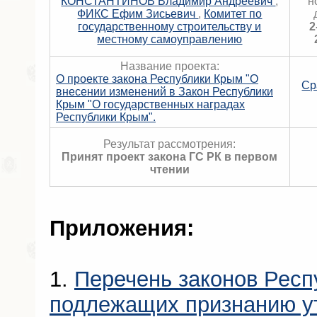
КОНСТАНТИНОВ Владимир Андреевич
,
н
ФИКС Ефим Зисьевич
,
Комитет по
государственному строительству и
2
местному самоуправлению
Название проекта:
О проекте закона Республики Крым "О
Ср
внесении изменений в Закон Республики
Крым "О государственных наградах
Республики Крым".
Результат рассмотрения:
Принят проект закона ГС РК в первом
чтении
Приложения:
1.
Перечень законов Респ
подлежащих признанию у