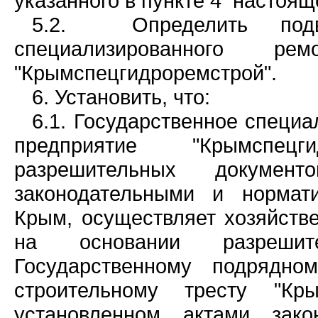
указанного в пункте 4 настоящ
5.2. Определить подвед
специализированного ремо
"Крымспецгидроремстрой".
6. Установить, что:
6.1. Государственное специ
предприятие "Крымспец
разрешительных докумен
законодательными и нормат
Крым, осуществляет хозяйстве
на основании разрешит
Государственному подрядно
строительному тресту "Кры
установленном актами зако