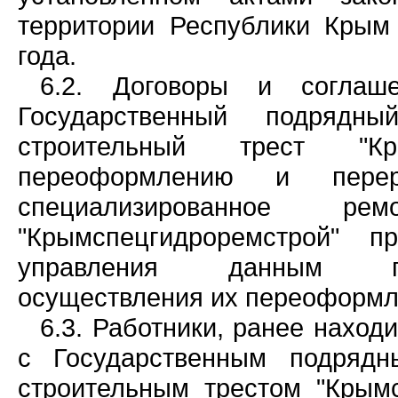
территории Республики Крым
года.
6.2. Договоры и соглаше
Государственный подрядны
строительный трест "Кры
переоформлению и перере
специализированное ремо
"Крымспецгидроремстрой" 
управления данным пре
осуществления их переоформл
6.3. Работники, ранее нахо
с Государственным подрядн
строительным трестом "Крымс