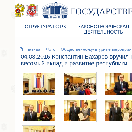
СТРУКТУРА ГС РК
ЗАКОНОТВОРЧЕСКАЯ
ДЕЯТЕЛЬНОСТЬ
Руководство ГС РК
Законопроекты
Главная
Фото
Общественно-культурные мероприя
Президиум ГС РК
Бюджет Республики Кры
04.03.2016 Константин Бахарев вручил
Депутатский корпус
Законы
весомый вклад в развитие республики
Комитеты ГС РК
Антикоррупционная эксп
Депутатские фракции ГС РК
Независимая антикорруп
Аппарат ГС РК
Информация
Советники Председателя ГС РК
Схема законодательного
Управление делами ГС РК
Статистика законотворч
Поиск депутата по округу