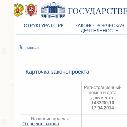
СТРУКТУРА ГС РК
ЗАКОНОТВОРЧЕСКАЯ
ДЕЯТЕЛЬНОСТЬ
Руководство ГС РК
Законопроекты
Главная
Президиум ГС РК
Бюджет Республики Кры
Депутатский корпус
Законы
Комитеты ГС РК
Антикоррупционная эксп
Карточка законопроекта
Депутатские фракции ГС РК
Независимая антикорруп
Регистрационный
Аппарат ГС РК
Информация
номер и дата
документа:
Советники Председателя ГС РК
Схема законодательного
1433/30-10
17.04.2014
Управление делами ГС РК
Статистика законотворч
Название проекта:
Поиск депутата по округу
О проекте закона