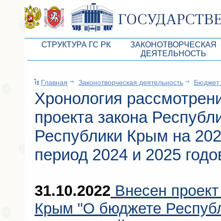
СТРУКТУРА ГС РК
ЗАКОНОТВОРЧЕСКАЯ
ДЕЯТЕЛЬНОСТЬ
Руководство ГС РК
Законопроекты
Главная
Законотворческая деятельность
Бюджет 
Президиум ГС РК
Бюджет Республики Кры
Хронология рассмотрен
Депутатский корпус
Законы
проекта закона Респуб
Комитеты ГС РК
Антикоррупционная эксп
Республики Крым на 202
Депутатские фракции ГС РК
Независимая антикорруп
период 2024 и 2025 годо
Аппарат ГС РК
Информация
Советники Председателя ГС РК
Схема законодательного
31.10.2022
Внесен проект
Управление делами ГС РК
Статистика законотворч
Крым "О бюджете Республ
Поиск депутата по округу