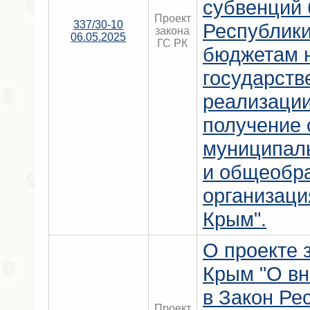
субвенций
Проект
337/30-10
Республик
закона
06.05.2025
ГС РК
бюджетам 
государств
реализации
получение 
муниципал
и общеобр
организаци
Крым".
О проекте 
Крым "О вн
в Закон Ре
Проект