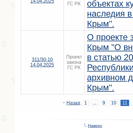
14.04.2025
объектах к
ГС РК
наследия в
Крым".
О проекте 
Крым "О вн
в статью 2
Проект
311/30-10
закона
14.04.2025
Республик
ГС РК
архивном д
Крым".
Назад
1
...
9
10
11
Наверх