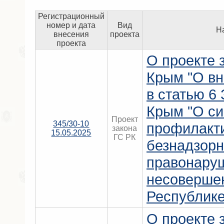
Регистрационный
номер и дата
Вид
Н
внесения
проекта
проекта
О проекте 
Крым "О вн
в статью 6
Крым "О с
Проект
345/30-10
профилакт
закона
15.05.2025
ГС РК
безнадзорн
правонару
несоверше
Республике
О проекте 