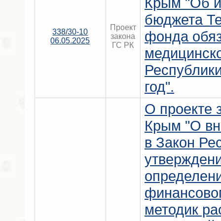
Крым "Об 
бюджета Т
Проект
338/30-10
фонда обяз
закона
06.05.2025
ГС РК
медицинско
Республики
год".
О проекте 
Крым "О вн
в Закон Ре
утверждени
определен
финансовог
методик ра