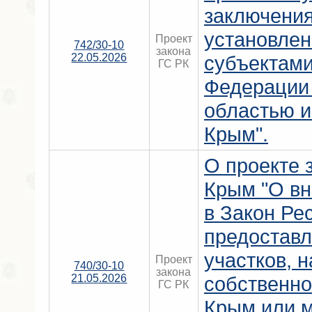
заключени
установлен
Проект
742/30-10
закона
22.05.2026
субъектами
ГС РК
Федерации 
областью и
Крым".
О проекте 
Крым "О вн
в Закон Ре
предостав
участков, 
Проект
740/30-10
закона
21.05.2026
собственно
ГС РК
Крым или 