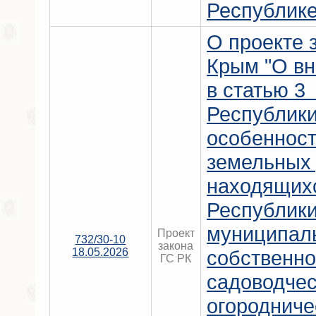
Республике
О проекте 
Крым "О вн
в статью 3
Республик
особенност
земельных 
находящихс
Республик
муниципал
Проект
732/30-10
закона
18.05.2026
собственно
ГС РК
садоводчес
огородниче