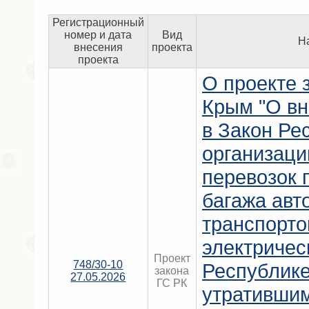
Регистрационный
номер и дата
Вид
Н
внесения
проекта
проекта
О проекте 
Крым "О вн
в Закон Ре
организаци
перевозок 
багажа ав
транспорт
электричес
Проект
748/30-10
Республике
закона
27.05.2026
ГС РК
утратившим