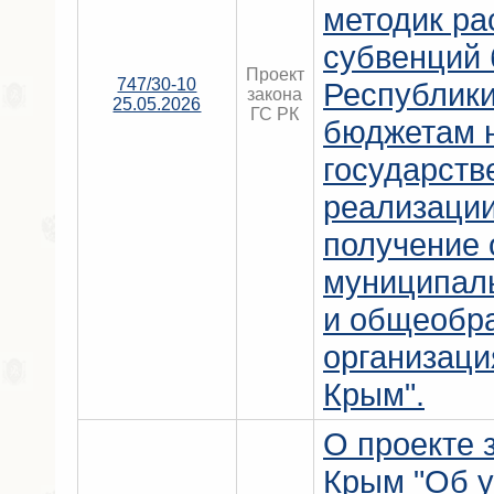
методик ра
субвенций
Проект
747/30-10
Республик
закона
25.05.2026
ГС РК
бюджетам 
государств
реализации
получение 
муниципал
и общеобр
организаци
Крым".
О проекте 
Крым "Об 