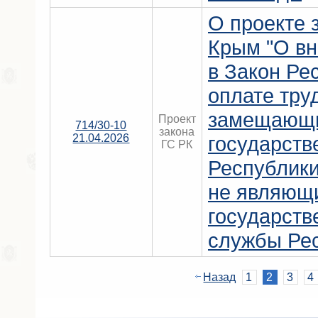
О проекте 
Крым "О вн
в Закон Ре
оплате тру
замещающи
Проект
714/30-10
закона
21.04.2026
государств
ГС РК
Республики
не являющ
государств
службы Рес
Назад
1
2
3
4