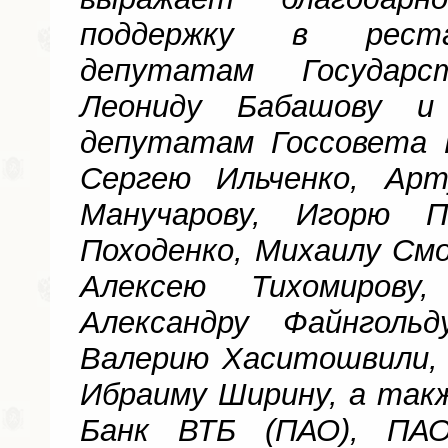
поддержку в реста
депутатам Государ
Леониду Бабашову и
депутатам Госсовета 
Сергею Ильченко, Арт
Манучарову, Игорю П
Походенко, Михаилу Смо
Алексею Тихомирову,
Александру Файнголь
Валерию Хаситошвили, 
Ибраиму Ширину, а та
Банк ВТБ (ПАО), ПАО