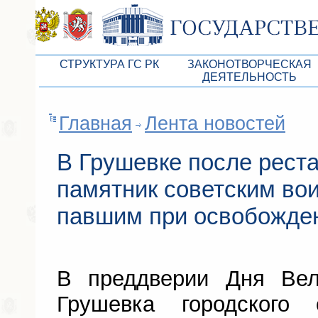
СТРУКТУРА ГС РК
ЗАКОНОТВОРЧЕСКАЯ
ДЕЯТЕЛЬНОСТЬ
Руководство ГС РК
Законопроекты
Главная
Лента новостей
Президиум ГС РК
Бюджет Республики Кры
Депутатский корпус
Законы
В Грушевке после рест
Комитеты ГС РК
Антикоррупционная эксп
памятник советским во
Депутатские фракции ГС РК
Независимая антикорруп
павшим при освобожде
Аппарат ГС РК
Информация
Советники Председателя ГС РК
Схема законодательного
В преддверии Дня Ве
Управление делами ГС РК
Статистика законотворч
Грушевка городского
Поиск депутата по округу