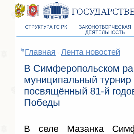
СТРУКТУРА ГС РК
ЗАКОНОТВОРЧЕСКАЯ
ДЕЯТЕЛЬНОСТЬ
Руководство ГС РК
Законопроекты
Главная
Лента новостей
Президиум ГС РК
Бюджет Республики Кры
Депутатский корпус
Законы
В Симферопольском ра
Комитеты ГС РК
Антикоррупционная эксп
муниципальный турнир 
Депутатские фракции ГС РК
Независимая антикорруп
посвящённый 81-й годо
Аппарат ГС РК
Информация
Победы
Советники Председателя ГС РК
Схема законодательного
Управление делами ГС РК
Статистика законотворч
Поиск депутата по округу
В селе Мазанка Симф