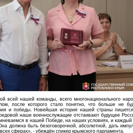
ой всей нашей команды, всего многонационального нар
лом, после которого стало понятно, что больше не бу
ения и победы. Новейшая история нашей страны пишетс
редовой наши военнослужащие отстаивают будущее Росс
омневаемся в нашей Победе, на наших условиях, и каждый
Она должна быть безоговорочной, абсолютной, дать импу
всех сферах», - убеждён спикер крымского парламента.