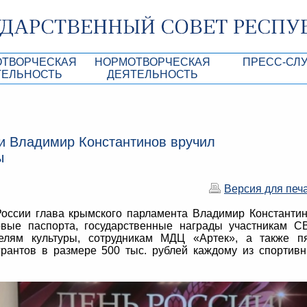
ОТВОРЧЕСКАЯ
НОРМОТВОРЧЕСКАЯ
ПРЕСС-СЛ
ТЕЛЬНОСТЬ
ДЕЯТЕЛЬНОСТЬ
роекты
Нормативные правовые и иные акты ГС 
Анонсы
Республики Крым
Повестки дня
Лента новостей
и Владимир Константинов вручил
Aкты Президиума ГС РК
Фотогалерея
ы
рупционная экспертиза
Проекты нормативных правовых и иных а
Аккредитация 
РК
Версия для печ
имая антикоррупционная экспертиза
Контакты пресс
оссии глава крымского парламента Владимир Константи
ация
ые паспорта, государственные награды участникам С
телям культуры, сотрудникам МДЦ «Артек», а также п
конодательного процесса в РК
грантов в размере 500 тыс. рублей каждому из спортив
ка законотворчества