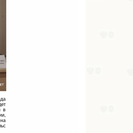
ода
дет
я в
ии,
 на
льс