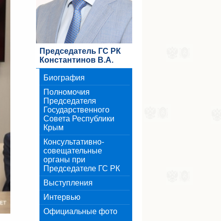
Председатель ГС РК
Константинов В.А.
Биография
Полномочия
Председателя
Государственного
Совета Республики
Крым
Консультативно-
совещательные
органы при
Председателе ГС РК
Выступления
Интервью
Официальные фото