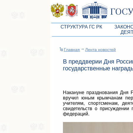
СТРУКТУРА ГС РК
ЗАКОН
ДЕЯ
Руководство ГС РК
Законоп
Главная
Лента новостей
Президиум ГС РК
Бюджет 
В преддверии Дня Росси
Депутатский корпус
Законы
государственные наград
Комитеты ГС РК
Антикор
Депутатские фракции ГС РК
Независ
Накануне празднования Дня Р
Аппарат ГС РК
Информ
вручил юным крымчанам перв
учителям, спортсменам, дея
Советники Председателя ГС РК
Схема за
свидетельств о присуждении 
федераций.
Управление делами ГС РК
Статисти
Поиск депутата по округу