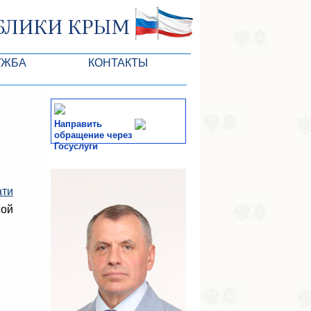
УЖБА
КОНТАКТЫ
РК
Направить
обращение через
Госуслуги
ктов ГС
СМИ
ати
-службы
ной