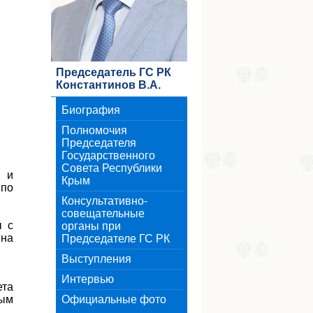
Председатель ГС РК
Константинов В.А.
Биография
Полномочия
Председателя
Государственного
Совета Республики
 и
Крым
по
Консультативно-
совещательные
ы с
органы при
 на
Председателе ГС РК
Выступления
Интервью
ета
рым
Официальные фото