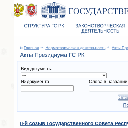
СТРУКТУРА ГС РК
ЗАКОНОТВОРЧЕСКАЯ
ДЕЯТЕЛЬНОСТЬ
Руководство ГС РК
Законопроекты
Главная
Нормотворческая деятельность
Aкты Пр
Президиум ГС РК
Бюджет Республики Кры
Aкты Президиума ГС РК
Депутатский корпус
Законы
Вид документа
Комитеты ГС РК
Антикоррупционная эксп
Депутатские фракции ГС РК
Независимая антикорруп
№ документа
Слова в названии
Аппарат ГС РК
Информация
Советники Председателя ГС РК
Схема законодательного
По
Управление делами ГС РК
Статистика законотворч
Поиск депутата по округу
II-й созыв Государственного Совета Респу