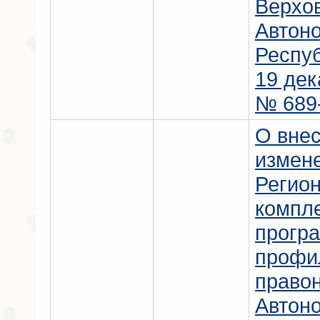
Верхо
Автон
Респу
19 дек
№ 689-
О вне
измен
Регио
компл
прогр
профи
право
Автон