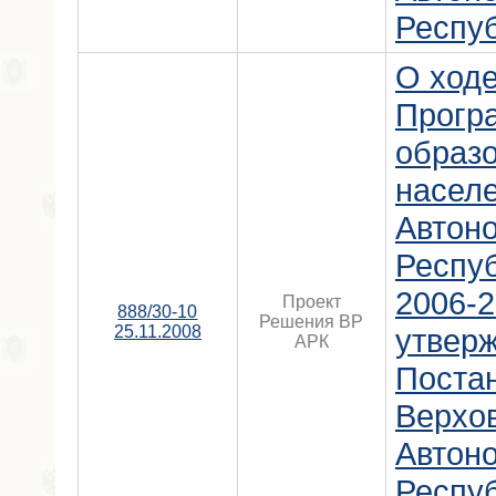
Респу
О ход
Прогр
образ
насел
Автон
Респу
2006-2
Проект
888/30-10
Решения ВР
25.11.2008
утвер
АРК
Поста
Верхо
Автон
Респу