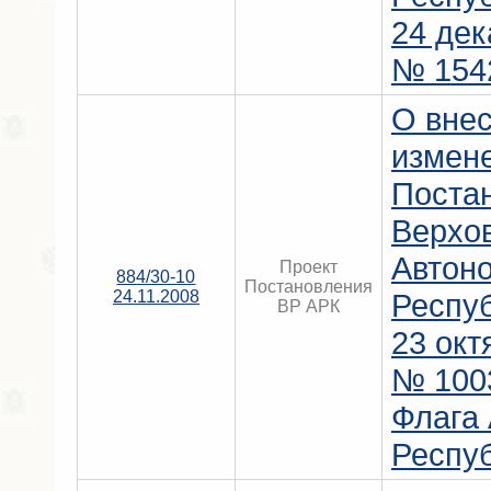
24 дек
№ 154
О вне
измен
Поста
Верхо
Автон
Проект
884/30-10
Постановления
24.11.2008
Респу
ВР АРК
23 окт
№ 1003
Флага
Респу