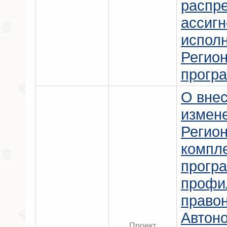
распр
ассигн
испол
Регио
прогр
О вне
измен
Регио
компл
прогр
профи
право
Автон
Проект