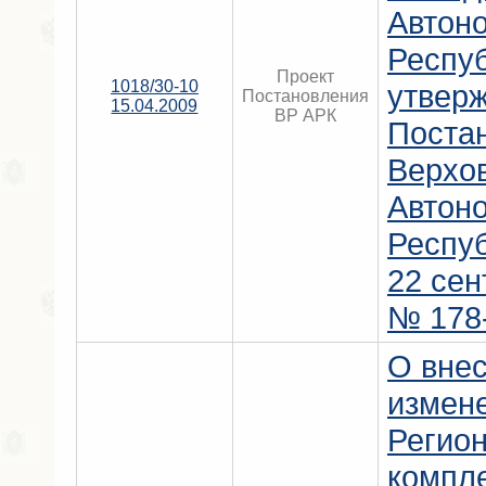
Автон
Респу
Проект
1018/30-10
утвер
Постановления
15.04.2009
ВР АРК
Поста
Верхо
Автон
Респу
22 сен
№ 178-
О вне
измен
Регио
компл