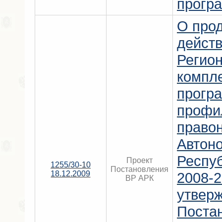
прогр
О про
дейст
Регио
компл
прогр
профи
право
Автон
Респу
Проект
1255/30-10
Постановления
18.12.2009
2008-2
ВР АРК
утвер
Поста