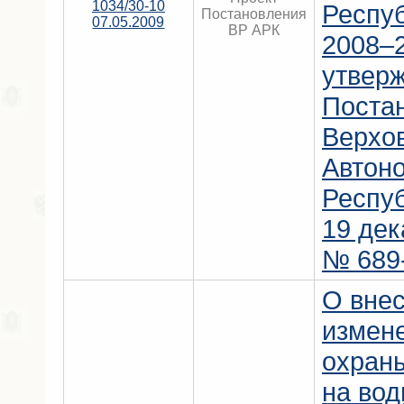
1034/30-10
Респу
Постановления
07.05.2009
ВР АРК
2008–2
утвер
Поста
Верхо
Автон
Респу
19 дек
№ 689
О вне
измен
охран
на вод