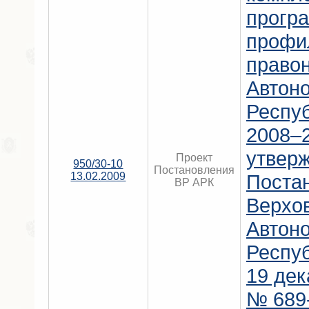
прогр
профи
право
Автон
Респу
2008–2
утвер
Проект
950/30-10
Постановления
13.02.2009
Поста
ВР АРК
Верхо
Автон
Респу
19 дек
№ 689-