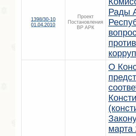
Комис
Рады 
Проект
1398/30-10
Респу
Постановления
01.04.2010
ВР АРК
вопро
проти
корру
О Кон
предст
соотве
Конст
(конст
Закону
марта 