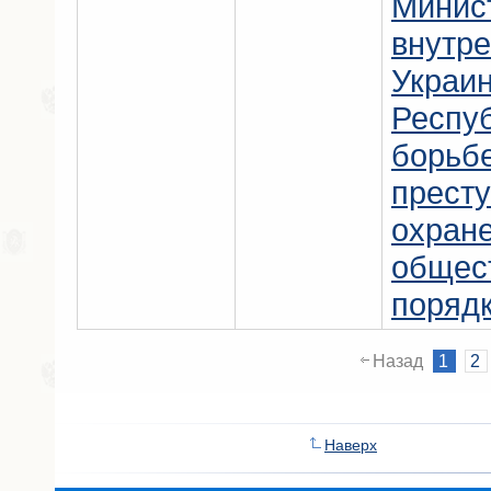
Минис
внутре
Украи
Респу
борьбе
прест
охран
общес
порядк
Назад
1
2
Наверх