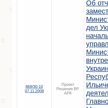
Об отч
замес
Минис
дел Ук
началь
управ
Минис
внутре
Украи
Респу
Ильиче
Проект
869/30-10
Решения ВР
07.11.2008
деяте
АРК
Главно