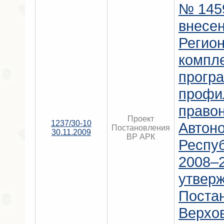
№ 1459
внесен
Регио
компл
прогр
профи
право
Проект
1237/30-10
Автон
Постановления
30.11.2009
ВР АРК
Респу
2008–2
утвер
Поста
Верхо