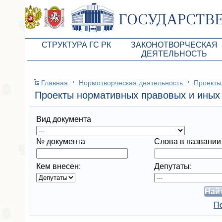
СТРУКТУРА ГС РК
ЗАКОНОТВОРЧЕСКАЯ
ДЕЯТЕЛЬНОСТЬ
Руководство ГС РК
Законопроекты
Главная
Нормотворческая деятельность
Проекты
Президиум ГС РК
Бюджет Республики Кры
Проекты нормативных правовых и иных 
Депутатский корпус
Законы
Вид документа
Комитеты ГС РК
Антикоррупционная эксп
Депутатские фракции ГС РК
Независимая антикорруп
№ документа
Слова в названии
Аппарат ГС РК
Информация
Кем внесен:
Депутаты:
Советники Председателя ГС РК
Схема законодательного
Управление делами ГС РК
Статистика законотворч
По
Поиск депутата по округу