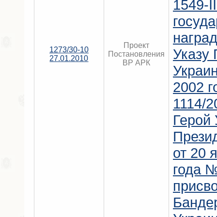
1549-ІІ
госуд
наград
Проект
1273/30-10
Указу 
Постановления
27.01.2010
ВР АРК
Украин
2002 
1114/2
Герой 
Прези
от 20 
года №
присво
Бандер