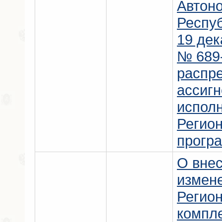
Автон
Респу
19 дек
№ 689-
распр
ассигн
испол
Регио
прогр
О вне
измен
Регио
компл