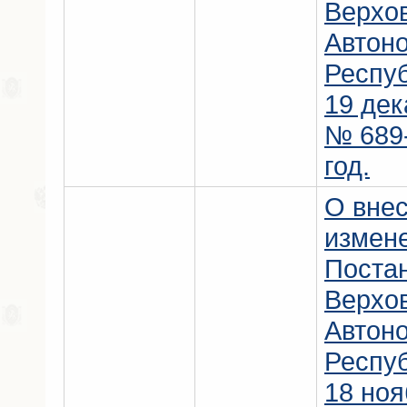
Верхо
Автон
Респу
19 дек
№ 689-
год.
О вне
измен
Поста
Верхо
Автон
Респу
18 ноя