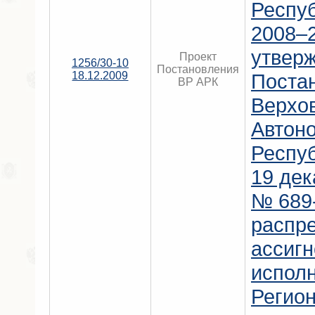
Респу
2008–2
утвер
Проект
1256/30-10
Постановления
18.12.2009
Поста
ВР АРК
Верхо
Автон
Респу
19 дек
№ 689-
распр
ассигн
испол
Регио