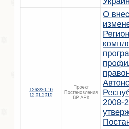
Украин
О вне
измен
Регио
компл
прогр
профи
право
Автон
Проект
1263/30-10
Респу
Постановления
12.01.2010
ВР АРК
2008-2
утвер
Поста