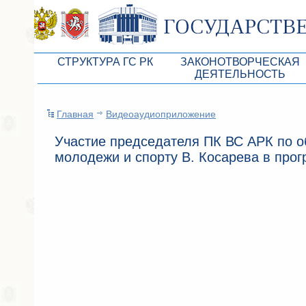
СТРУКТУРА ГС РК
ЗАКОНОТВОРЧЕСКАЯ
ДЕЯТЕЛЬНОСТЬ
Руководство ГС РК
Законопроекты
Главная
Видеоаудиоприложение
Президиум ГС РК
Бюджет Республики Кры
Участие председателя ПК ВС АРК по о
Депутатский корпус
Законы
молодежи и спорту В. Косарева в про
Комитеты ГС РК
Антикоррупционная эксп
Депутатские фракции ГС РК
Независимая антикорруп
Аппарат ГС РК
Информация
Советники Председателя ГС РК
Схема законодательного
Управление делами ГС РК
Статистика законотворч
Поиск депутата по округу