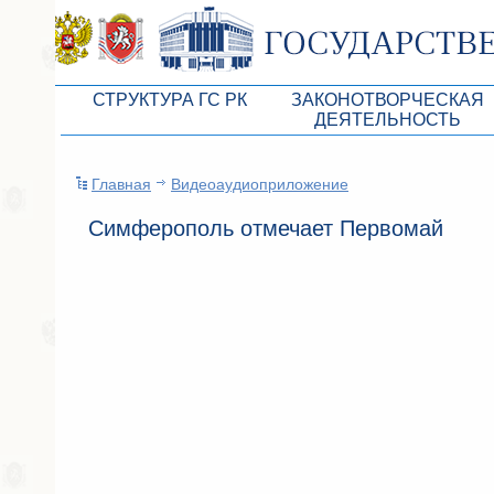
СТРУКТУРА ГС РК
ЗАКОНОТВОРЧЕСКАЯ
ДЕЯТЕЛЬНОСТЬ
Руководство ГС РК
Законопроекты
Главная
Видеоаудиоприложение
Президиум ГС РК
Бюджет Республики Кры
Симферополь отмечает Первомай
Депутатский корпус
Законы
Комитеты ГС РК
Антикоррупционная эксп
Депутатские фракции ГС РК
Независимая антикорруп
Аппарат ГС РК
Информация
Советники Председателя ГС РК
Схема законодательного
Управление делами ГС РК
Статистика законотворч
Поиск депутата по округу