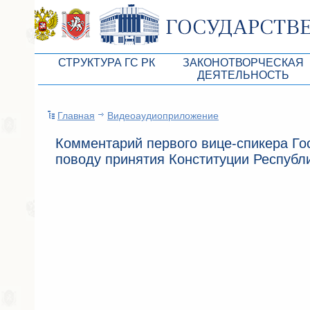
СТРУКТУРА ГС РК
ЗАКОНОТВОРЧЕСКАЯ
ДЕЯТЕЛЬНОСТЬ
Руководство ГС РК
Законопроекты
Главная
Видеоаудиоприложение
Президиум ГС РК
Бюджет Республики Кры
Комментарий первого вице-спикера Го
Депутатский корпус
Законы
поводу принятия Конституции Республ
Комитеты ГС РК
Антикоррупционная эксп
Депутатские фракции ГС РК
Независимая антикорруп
Аппарат ГС РК
Информация
Советники Председателя ГС РК
Схема законодательного
Управление делами ГС РК
Статистика законотворч
Поиск депутата по округу