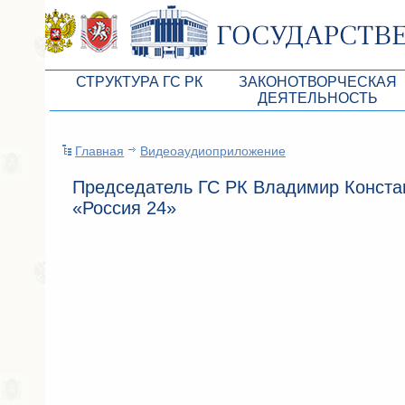
СТРУКТУРА ГС РК
ЗАКОНОТВОРЧЕСКАЯ
ДЕЯТЕЛЬНОСТЬ
Руководство ГС РК
Законопроекты
Главная
Видеоаудиоприложение
Президиум ГС РК
Бюджет Республики Кры
Председатель ГС РК Владимир Конста
Депутатский корпус
Законы
«Россия 24»
Комитеты ГС РК
Антикоррупционная эксп
Депутатские фракции ГС РК
Независимая антикорруп
Аппарат ГС РК
Информация
Советники Председателя ГС РК
Схема законодательного
Управление делами ГС РК
Статистика законотворч
Поиск депутата по округу