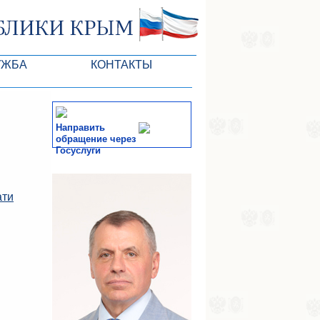
УЖБА
КОНТАКТЫ
РК
Направить
обращение через
Госуслуги
ктов ГС
СМИ
ати
-службы