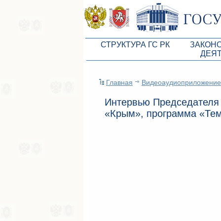
СТРУКТУРА ГС РК
ЗАКОН
ДЕЯ
Руководство ГС РК
Законоп
Главная
Видеоаудиоприложение
Президиум ГС РК
Бюджет 
Интервью Председателя 
Депутатский корпус
Законы
«Крым», программа «Те
Комитеты ГС РК
Антикор
Депутатские фракции ГС РК
Независ
Аппарат ГС РК
Информ
Советники Председателя ГС РК
Схема за
Управление делами ГС РК
Статисти
Поиск депутата по округу