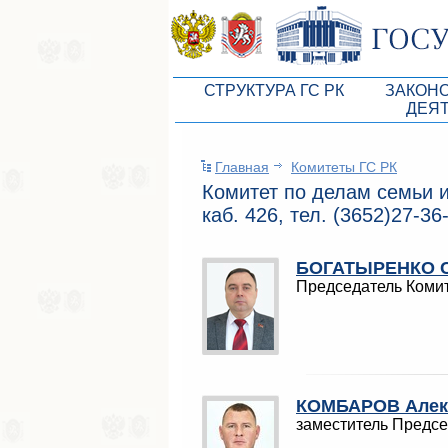
СТРУКТУРА ГС РК
ЗАКОН
ДЕЯ
Руководство ГС РК
Законоп
Главная
Комитеты ГС РК
Президиум ГС РК
Бюджет 
Комитет по делам семьи 
Депутатский корпус
Законы
каб. 426, тел. (3652)27-36
Комитеты ГС РК
Антикор
БОГАТЫРЕНКО С
Депутатские фракции ГС РК
Независ
Председатель Коми
Аппарат ГС РК
Информ
Советники Председателя ГС РК
Схема за
Управление делами ГС РК
Статисти
КОМБАРОВ Алекс
Поиск депутата по округу
заместитель Предсе