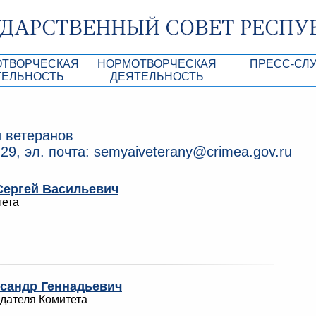
ОТВОРЧЕСКАЯ
НОРМОТВОРЧЕСКАЯ
ПРЕСС-СЛ
ТЕЛЬНОСТЬ
ДЕЯТЕЛЬНОСТЬ
роекты
Нормативные правовые и иные акты ГС 
Анонсы
Республики Крым
Повестки дня
Лента новостей
и ветеранов
Aкты Президиума ГС РК
Фотогалерея
-29, эл. почта: semyaiveterany@crimea.gov.ru
рупционная экспертиза
Проекты нормативных правовых и иных а
Аккредитация 
РК
ергей Васильевич
имая антикоррупционная экспертиза
Контакты пресс
тета
ация
конодательного процесса в РК
ка законотворчества
андр Геннадьевич
дателя Комитета