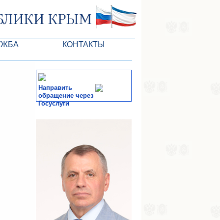
УЖБА
КОНТАКТЫ
РК
Направить
обращение через
Госуслуги
ктов ГС
СМИ
-службы