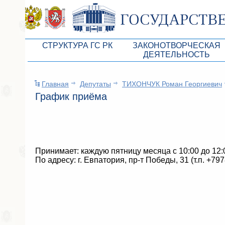
СТРУКТУРА ГС РК
ЗАКОНОТВОРЧЕСКАЯ
ДЕЯТЕЛЬНОСТЬ
Руководство ГС РК
Законопроекты
Главная
Депутаты
ТИХОНЧУК Роман Георгиевич
Президиум ГС РК
Бюджет Республики Кры
График приёма
Депутатский корпус
Законы
Комитеты ГС РК
Антикоррупционная эксп
Депутатские фракции ГС РК
Независимая антикорруп
Принимает: каждую пятницу месяца с 10:00 до 12:
Аппарат ГС РК
Информация
По адресу: г. Евпатория, пр-т Победы, 31 (т.п. +79
Советники Председателя ГС РК
Схема законодательного
Управление делами ГС РК
Статистика законотворч
Поиск депутата по округу