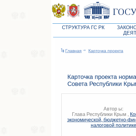
СТРУКТУРА ГС РК
ЗАКОН
ДЕЯ
Руководство ГС РК
Законоп
Главная
Карточка проекта
Президиум ГС РК
Бюджет 
Депутатский корпус
Законы
Комитеты ГС РК
Антикор
Карточка проекта норма
Совета Республики Кры
Депутатские фракции ГС РК
Независ
Аппарат ГС РК
Информ
Советники Председателя ГС РК
Схема за
Автор ы:
Глава Республики Крым ,
Ко
Управление делами ГС РК
Статисти
экономической, бюджетно-фи
налоговой политик
Поиск депутата по округу