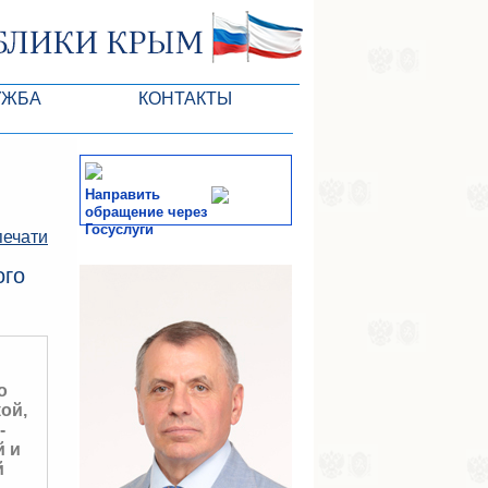
УЖБА
КОНТАКТЫ
РК
Направить
обращение через
Госуслуги
печати
ктов ГС
СМИ
ого
-службы
о
ой,
-
 и
й