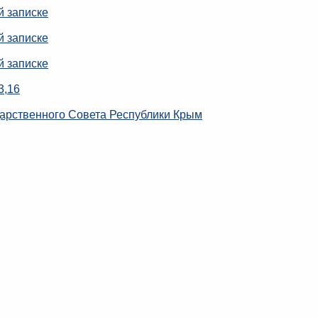
й записке
й записке
й записке
3,16
арственного Совета Республики Крым