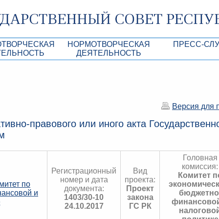
ОТВОРЧЕСКАЯ
НОРМОТВОРЧЕСКАЯ
ПРЕСС-СЛ
ТЕЛЬНОСТЬ
ДЕЯТЕЛЬНОСТЬ
роекты
Нормативные правовые и иные акты ГС 
Анонсы
Республики Крым
Повестки дня
Лента новостей
Aкты Президиума ГС РК
Фотогалерея
Версия для 
рупционная экспертиза
Проекты нормативных правовых и иных а
Аккредитация 
тивно-правового или иного акта Государственн
РК
м
имая антикоррупционная экспертиза
Контакты пресс
ация
Головная
комиссия:
конодательного процесса в РК
Регистрационный
Вид
Комитет п
номер и дата
проекта:
митет по
экономическ
ка законотворчества
документа:
Проект
нансовой и
бюджетно
1403/30-10
закона
е
финансовой
24.10.2017
ГС РК
налогово