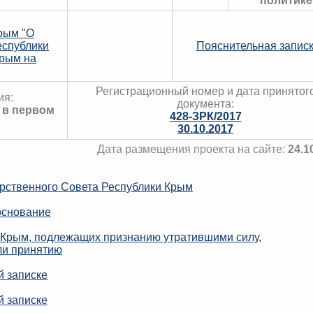
политике
рым "О
еспублики
Пояснительная запис
Крым на
Регистрационный номер и дата принятог
ия:
документа:
 в первом
428-ЗРК/2017
30.10.2017
Дата размещения проекта на сайте:
24.1
рственного Совета Республики Крым
основание
 Крым, подлежащих признанию утратившими силу,
ли принятию
й записке
й записке