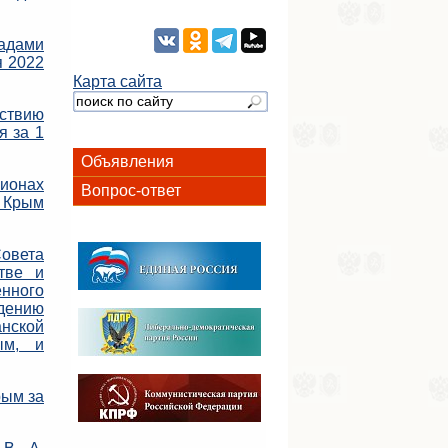
адами
я 2022
Карта сайта
ствию
я за 1
Объявления
ионах
Вопрос-ответ
и Крым
овета
тве и
нного
дению
анской
ым, и
рым за