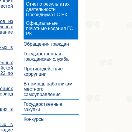
пивших
Отчет о результатах
шестой
деятельности
Президиума ГС РК
ов из
Официальные
льных
печатные издания ГС
ование
РК
Обращения граждан
ных в
Государственная
гражданская служба
енных
йской
Противодействие
022 по
коррупции
В помощь работникам
ениях
местного
период
самоуправления
Государственные
ших в
закупки
Конкурсы
мых в
угодие