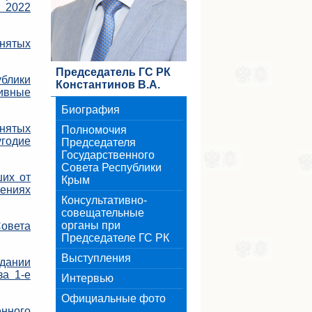
е 2022
нятых
Председатель ГС РК
блики
Константинов В.А.
тивные
Биография
нятых
Полномочия
угодие
Председателя
Государственного
Совета Республики
их от
Крым
ениях
Консультативно-
совещательные
органы при
овета
Председателе ГС РК
Выступления
дании
за 1-е
Интервью
Официальные фото
нного