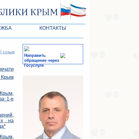
УЖБА
КОНТАКТЫ
РК
II созыв
Направить
обращение через
Госуслуги
печати
ктов ГС
СМИ
и Крым
-службы
Крым,
за 1-е
ений,
ых на
да*
Крым,