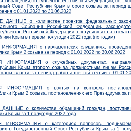
. ч. обращений) от субъектов Российской Федерации, посту
нный Совет Республики Крым второго созыва за период 
рения с 01.01.2022 по 30.06.2022
 ДАННЫЕ о количестве проектов федеральных закон
ального Собрания Российской Федерации, законодате
т субъектов Российской Федерации, поступивших на соглас
лики Крым в первом полугодии 2022 года (по годам)
ИНФОРМАЦИЯ о парламентских слушаниях, проведен
ики Крым 2 созыва за период с 01.01.2022 по 30.06.2022
 ИНФОРМАЦИЯ о служебных документах, направл
публики Крым второго созыва должностным лицам Росси
ганы власти за период работы шестой сессии с 01.01.2
Я ИНФОРМАЦИЯ о взятых на контроль постановл
блики Крым 2 созыва, постановлениях его Президиума за 
ДАННЫЕ о количестве обращений граждан, поступив
ки Крым за 1 полугодие 2022 года
 ИНФОРМАЦИЯ о категориях вопросов, поднимае
ших в Государственный Совет Республики Крым за 1 пол