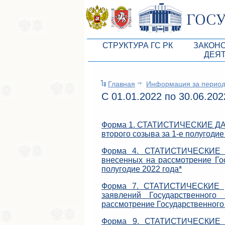
СТРУКТУРА ГС РК
ЗАКОН
ДЕЯ
Руководство ГС РК
Законоп
Главная
Информация за период
Президиум ГС РК
Бюджет 
С 01.01.2022 по 30.06.202
Депутатский корпус
Законы
Комитеты ГС РК
Антикор
Форма 1. СТАТИСТИЧЕСКИЕ ДАНН
второго созыва за 1-е полугодие
Депутатские фракции ГС РК
Независ
Форма 4. СТАТИСТИЧЕСКИЕ Д
Аппарат ГС РК
Информ
внесенных на рассмотрение Гос
полугодие 2022 года*
Советники Председателя ГС РК
Схема за
Форма 7. СТАТИСТИЧЕСКИЕ ДА
Управление делами ГС РК
Статисти
заявлений Государственного
рассмотрение Государственного 
Поиск депутата по округу
Форма 9. СТАТИСТИЧЕСКИЕ Д