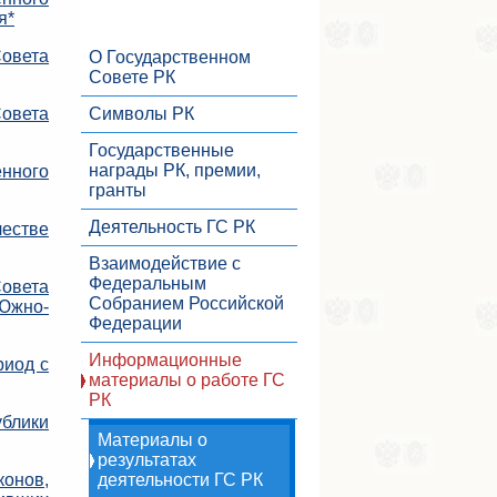
я*
овета
О Государственном
Совете РК
овета
Символы РК
Государственные
награды РК, премии,
нного
гранты
Деятельность ГС РК
стве
Взаимодействие с
Федеральным
овета
Собранием Российской
Южно-
Федерации
Информационные
иод с
материалы о работе ГС
РК
блики
Материалы о
результатах
онов,
деятельности ГС РК