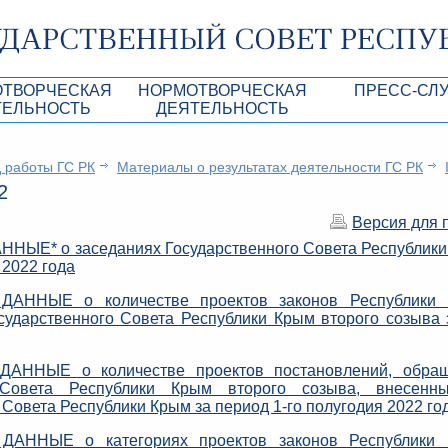
ОТВОРЧЕСКАЯ
НОРМОТВОРЧЕСКАЯ
ПРЕСС-СЛ
ТЕЛЬНОСТЬ
ДЕЯТЕЛЬНОСТЬ
роекты
Нормативные правовые и иные акты ГС 
Анонсы
 работы ГС РК
Материалы о результатах деятельности ГС РК
Республики Крым
Повестки дня
Лента новостей
2
Aкты Президиума ГС РК
Фотогалерея
Версия для 
рупционная экспертиза
Проекты нормативных правовых и иных а
Аккредитация 
ЫЕ* о заседаниях Государственного Совета Республик
РК
 2022 года
имая антикоррупционная экспертиза
Контакты пресс
АННЫЕ о количестве проектов законов Республики 
ация
ударственного Совета Республики Крым второго созыва 
конодательного процесса в РК
ННЫЕ о количестве проектов постановлений, обращ
ка законотворчества
 Совета Республики Крым второго созыва, внесенн
Совета Республики Крым за период 1-го полугодия 2022 го
АННЫЕ о категориях проектов законов Республики 