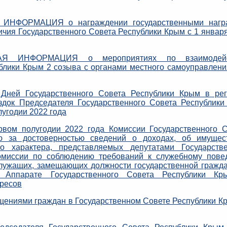
ИНФОРМАЦИЯ о награждении государственными нагр
ичия Государственного Совета Республики Крым с 1 январ
АЯ ИНФОРМАЦИЯ о мероприятиях по взаимодей
блики Крым 2 созыва с органами местного самоуправлени
ей Государственного Совета Республики Крым в рег
здок Председателя Государственного Совета Республик
лугодии 2022 года
м полугодии 2022 года Комиссии Государственного С
ю за достоверностью сведений о доходах, об имущес
го характера, представляемых депутатами Государстве
омиссии по соблюдению требований к служебному пове
служащих, замещающих должности государственной гражд
Аппарате Государственного Совета Республики Кр
ересов
ниями граждан в Государственном Совете Республики К