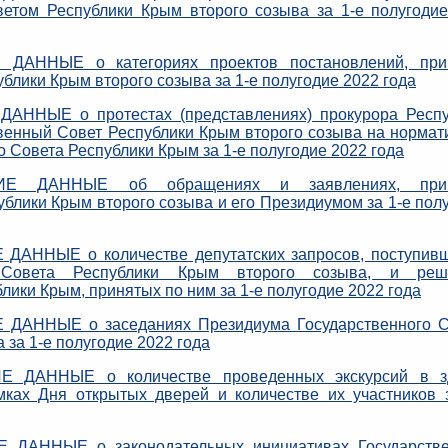
етом Республики Крым второго созыва за 1-е полугоди
ДАННЫЕ о категориях проектов постановлений, при
лики Крым второго созыва за 1-е полугодие 2022 года
ННЫЕ о протестах (представлениях) прокурора Респу
венный Совет Республики Крым второго созыва на норма
 Совета Республики Крым за 1-е полугодие 2022 года
ИЕ ДАННЫЕ об обращениях и заявлениях, при
блики Крым второго созыва и его Президиумом за 1-е пол
ДАННЫЕ о количестве депутатских запросов, поступивш
о Совета Республики Крым второго созыва, и реш
лики Крым, принятых по ним за 1-е полугодие 2022 года
ДАННЫЕ о заседаниях Президиума Государственного С
 за 1-е полугодие 2022 года
Е ДАННЫЕ о количестве проведенных экскурсий в з
мках Дня открытых дверей и количестве их участников 
 ДАННЫЕ о законодательных инициативах Государстве