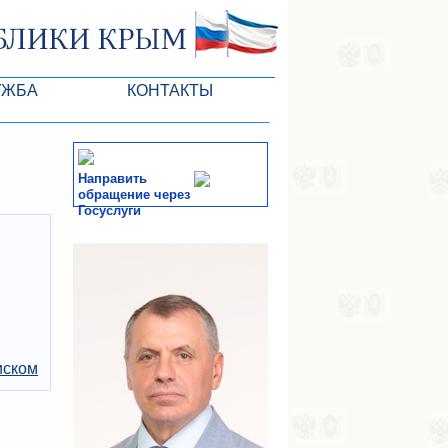
УЖБА
КОНТАКТЫ
РК
Направить
обращение через
Госуслуги
ктов ГС
СМИ
-службы
иском