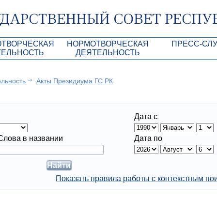
ОТВОРЧЕСКАЯ
НОРМОТВОРЧЕСКАЯ
ПРЕСС-СЛ
ТЕЛЬНОСТЬ
ДЕЯТЕЛЬНОСТЬ
роекты
Нормативные правовые и иные акты ГС 
Анонсы
ельность
Aкты Президиума ГС РК
Республики Крым
Повестки дня
Лента новостей
Aкты Президиума ГС РК
Фотогалерея
Дата с
рупционная экспертиза
Проекты нормативных правовых и иных а
Аккредитация 
РК
имая антикоррупционная экспертиза
Контакты пресс
Слова в названии
Дата по
ация
конодательного процесса в РК
Показать правила работы с контекстным по
ка законотворчества