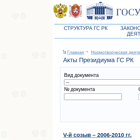
СТРУКТУРА ГС РК
ЗАКОН
ДЕЯ
Руководство ГС РК
Законоп
Главная
Нормотворческая деят
Президиум ГС РК
Бюджет 
Aкты Президиума ГС РК
Депутатский корпус
Законы
Вид документа
Комитеты ГС РК
Антикор
Депутатские фракции ГС РК
Независ
№ документа
Аппарат ГС РК
Информ
Советники Председателя ГС РК
Схема за
Управление делами ГС РК
Статисти
Поиск депутата по округу
V-й созыв – 2006-2010 гг.