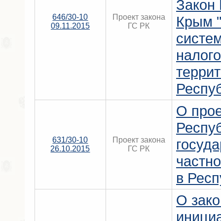
Закон
646/30-10
Проект закона
Крым 
09.11.2015
ГС РК
систе
налог
терри
Респу
О прое
Респу
631/30-10
Проект закона
госуда
26.10.2015
ГС РК
частно
в Респ
О зак
иници