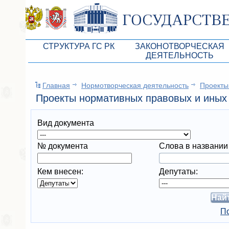
СТРУКТУРА ГС РК
ЗАКОНОТВОРЧЕСКАЯ
ДЕЯТЕЛЬНОСТЬ
Руководство ГС РК
Законопроекты
Главная
Нормотворческая деятельность
Проекты
Президиум ГС РК
Бюджет Республики Кры
Проекты нормативных правовых и иных 
Депутатский корпус
Законы
Вид документа
Комитеты ГС РК
Антикоррупционная эксп
Депутатские фракции ГС РК
Независимая антикорруп
№ документа
Слова в названии
Аппарат ГС РК
Информация
Кем внесен:
Депутаты:
Советники Председателя ГС РК
Схема законодательного
Управление делами ГС РК
Статистика законотворч
По
Поиск депутата по округу