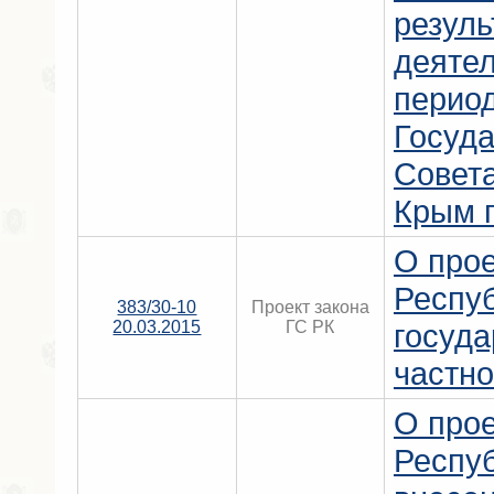
резуль
деятел
перио
Госуда
Совет
Крым п
О прое
Респу
383/30-10
Проект закона
20.03.2015
ГС РК
госуда
частно
О прое
Респу