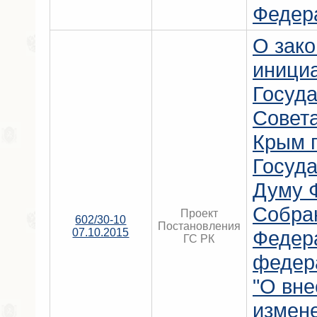
Федер
О зак
иници
Госуда
Совет
Крым 
Госуд
Думу 
Собра
Проект
602/30-10
Постановления
07.10.2015
Федер
ГС РК
федер
"О вн
измене