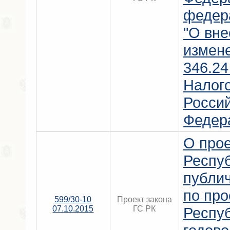
федер
"О вн
измене
346.24
Налого
Росси
Федер
О прое
Респу
публи
по про
599/30-10
Проект закона
07.10.2015
ГС РК
Респу