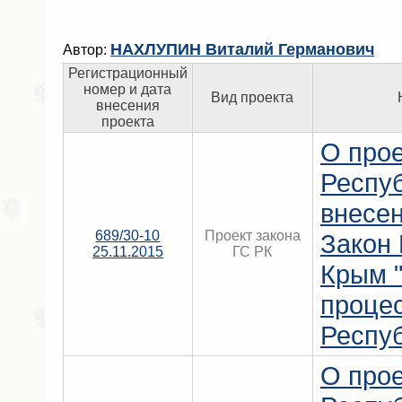
НАХЛУПИН Виталий Германович
Автор:
Регистрационный
номер и дата
Вид проекта
внесения
проекта
О прое
Респу
внесен
689/30-10
Проект закона
Закон
25.11.2015
ГС РК
Крым 
процес
Респу
О прое