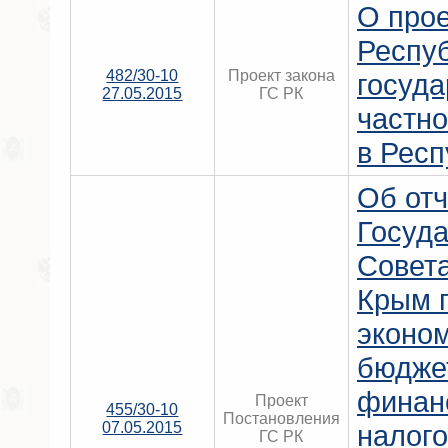
О прое
Респу
482/30-10
Проект закона
госуда
27.05.2015
ГС РК
частно
в Респ
Об отч
Госуда
Совет
Крым 
эконом
бюдже
финан
Проект
455/30-10
Постановления
07.05.2015
налого
ГС РК