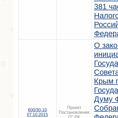
381 ча
Налого
Росси
Федер
О зак
иници
Госуда
Совет
Крым 
Госуд
Думу 
Собра
Проект
600/30-10
Постановления
07.10.2015
Федер
ГС РК