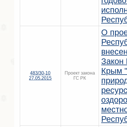
годово
испол
Респу
О прое
Респу
внесен
Закон
Крым "
483/30-10
Проект закона
27.05.2015
ГС РК
приро
ресурс
оздор
местн
Респу