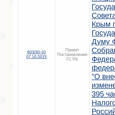
Госуда
Совет
Крым 
Госуд
Думу 
Собра
Проект
603/30-10
Постановления
07.10.2015
Федер
ГС РК
федер
"О вн
измене
395 ча
Налого
Росси