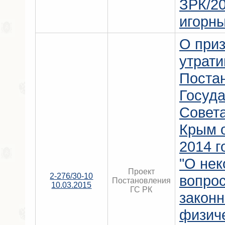
ЗРК/20
игорны
О при
утрат
Поста
Госуда
Совет
Крым о
2014 г
"О нек
Проект
2-276/30-10
вопро
Постановления
10.03.2015
ГС РК
законн
физиче